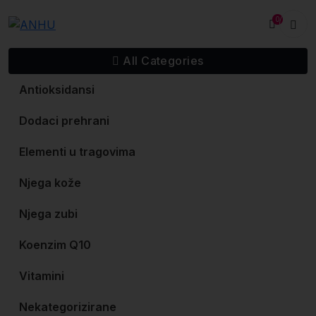
Skip
0
to
content
All Categories
Antioksidansi
Dodaci prehrani
Elementi u tragovima
Njega kože
Njega zubi
Koenzim Q10
Vitamini
Nekategorizirane