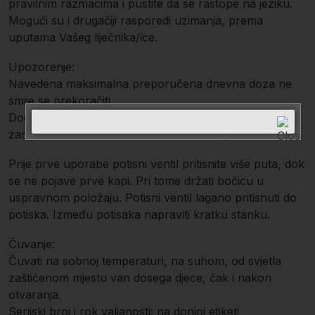
pravilnim razmacima i pustite da se rastope na jeziku.
Mogući su i drugačiji rasporedi uzimanja, prema
uputama Vašeg liječnika/ice.
Upozorenje:
Navedena maksimalna preporučena dnevna doza ne
smije se prekoračiti.
Dodatci i nadupune prehrani ne smiju se uzimati kao
zamjena za uravnoteženu i raznovrsnu prehranu.
Prije prve uporabe potisni ventil pritisnite više puta, dok
se ne pojave prve kapi. Pri tome držati bočicu u
uspravnom položaju. Potisni ventil lagano pritisnuti do
potiska. Između potisaka napraviti kratku stanku.
Čuvanje:
Čuvati na sobnoj temperaturi, na suhom, od svjetla
zaštićenom mjestu van dosega djece, čak i nakon
otvaranja.
Serijski broj i rok valjanosti: na donjoj etiketi