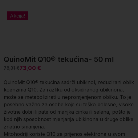
Akcija!
QuinoMit Q10® tekućina- 50 ml
73,00
€
78,31
€
Izvorna
Trenutna
cijena
cijena
QuinoMit Q10® tekućina sadrži ubikinol, reducirani oblik
bila
je:
koenzima Q10. Za razliku od oksidiranog ubikinona,
je:
73,00 €.
može se metabolizirati u nepromjenjenom obliku. To je
posebno važno za osobe koje su teško bolesne, visoke
78,31 €.
životne dobi ili pate od manjka cinka ili selena, pošto je
kod njih sposobnost mjenjanja ubikinona u druge oblike
znatno smanjena.
Mitohodriji koriste Q10 za prijenos elektrona u svom