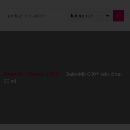
Početna
Koenzim Q10
QuinoMit Q10® tekućina-
50 ml