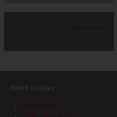
Ključ protiv stresa
NOVE OBJAVE
Ključ protiv stresa
Dr. Franz Enzmann
Upoznajte koenzim Q10