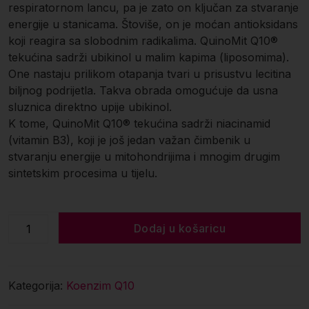
respiratornom lancu, pa je zato on ključan za stvaranje
energije u stanicama. Štoviše, on je moćan antioksidans
koji reagira sa slobodnim radikalima. QuinoMit Q10®
tekućina sadrži ubikinol u malim kapima (liposomima).
One nastaju prilikom otapanja tvari u prisustvu lecitina
biljnog podrijetla. Takva obrada omogućuje da usna
sluznica direktno upije ubikinol.
K tome, QuinoMit Q10® tekućina sadrži niacinamid
(vitamin B3), koji je još jedan važan čimbenik u
stvaranju energije u mitohondrijima i mnogim drugim
sintetskim procesima u tijelu.
QuinoMit
Dodaj u košaricu
Q10®
tekućina-
50 ml
Kategorija:
Koenzim Q10
količina