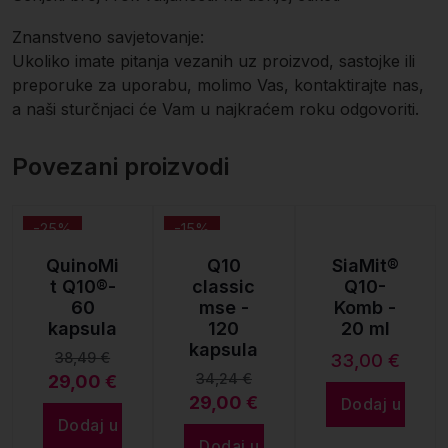
Znanstveno savjetovanje:
Ukoliko imate pitanja vezanih uz proizvod, sastojke ili
preporuke za uporabu, molimo Vas, kontaktirajte nas,
a naši sturčnjaci će Vam u najkraćem roku odgovoriti.
Povezani proizvodi
-25%
-15%
QuinoMi
Q10
SiaMit®
t Q10®-
classic
Q10-
60
mse -
Komb -
kapsula
120
20 ml
kapsula
38,49
€
33,00
€
34,24
€
29,00
€
Izvorna
Trenutna
29,00
€
Izvorna
Trenutna
Dodaj u koša
cijena
cijena
Dodaj u košaricu
cijena
cijena
bila
je:
Dodaj u košaricu