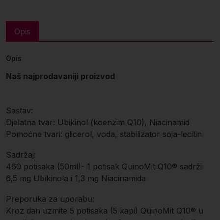
Opis
Opis
Naš najprodavaniji proizvod
Sastav:
Djelatna tvar: Ubikinol (koenzim Q10), Niacinamid
Pomoćne tvari: glicerol, voda, stabilizator soja-lecitin
Sadržaj:
460 potisaka (50ml)- 1 potisak QuinoMit Q10® sadrži
6,5 mg Ubikinola i 1,3 mg Niacinamida
Preporuka za uporabu:
Kroz dan uzmite 5 potisaka (5 kapi) QuinoMit Q10® u