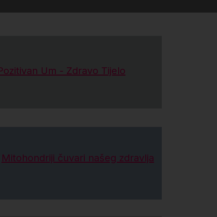
Pozitivan Um - Zdravo Tijelo
Mitohondriji čuvari našeg zdravlja