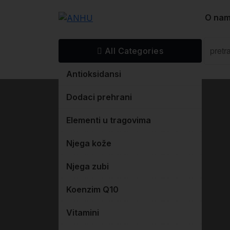
Skip
O na
to
content
All Categories
Antioksidansi
Dodaci prehrani
Elementi u tragovima
Njega kože
Njega zubi
Koenzim Q10
Vitamini