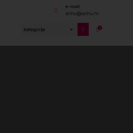
e-mail
anhu@anhu.hr
0