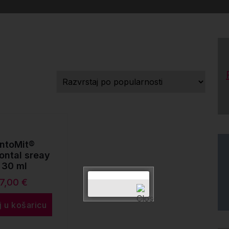
ntoMit®
ontal sreay
 30 ml
27,00
€
 u košaricu