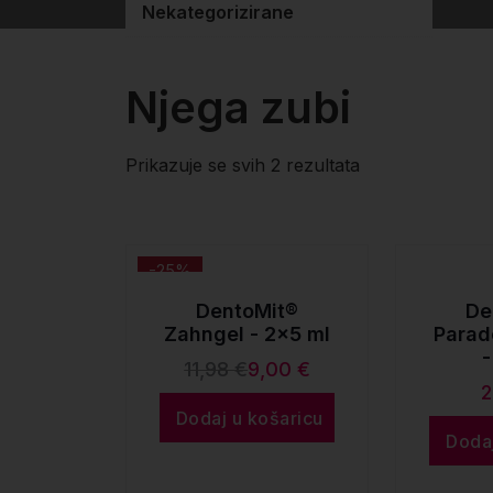
Nekategorizirane
Njega zubi
Poredano
Prikazuje se svih 2 rezultata
po
popularnosti
-25%
DentoMit®
De
Zahngel - 2x5 ml
Parad
-
11,98
€
9,00
€
Izvorna
Trenutna
cijena
cijena
Dodaj u košaricu
Dodaj
bila
je:
je:
9,00 €.