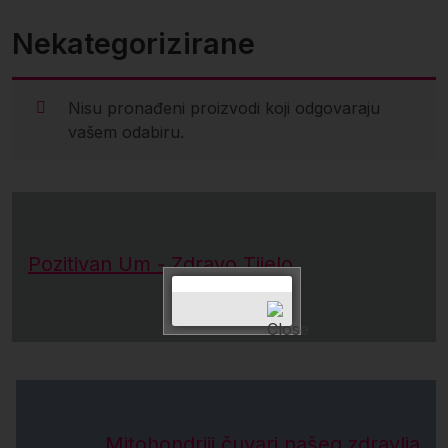
Nekategorizirane
Nisu pronađeni proizvodi koji odgovaraju
vašem odabiru.
Pozitivan Um - Zdravo Tijelo
Mitohondriji čuvari našeg zdravlja