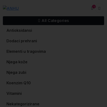
Skip
0
to
content
All Categories
Antioksidansi
Dodaci prehrani
Elementi u tragovima
Njega kože
Njega zubi
Koenzim Q10
Vitamini
Nekategorizirane