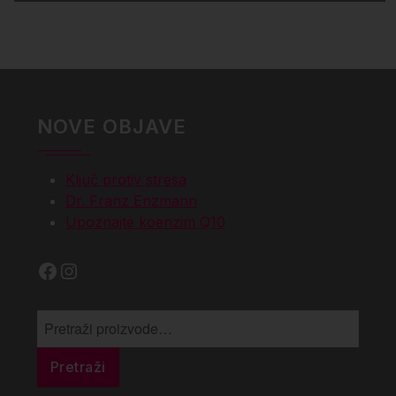
NOVE OBJAVE
Ključ protiv stresa
Dr. Franz Enzmann
Upoznajte koenzim Q10
Facebook
Instagram
Pretraži:
Pretraži