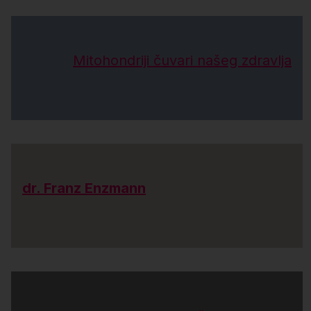
Mitohondriji čuvari našeg zdravlja
dr. Franz Enzmann