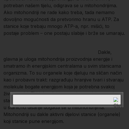
potreban našem tijelu, odigrava se u mitohondrijima.
Ako mitohondriji ne rade kako treba, tada nemamo
dovoljno mogućnosti da pretvorimo hranu u ATP. Za
stanice koje trebaju mnogo ATP-a, npr. mišići, to
postaje problem – one postaju slabije i brže se umaraju.
Dakle,
glavna je uloga mitohondrija proizvodnja energije i
smatramo ih energijskim centralama u svim stanicama
organizma. To su organele koje djeluju na sličan način
kao i probavni trakt: razgrađuju hranjive tvari i stvaraju
molekule bogate energijom koja je potrebna svakoj
živoj stanici. Ti biokemijski procesi u stanici smatraju se
staničnim disanjem. Veliki dio reakcija koje su uključene
u stanično disanje događa se u mitohondrijima.
Mitohondriji su dakle aktivni dijelovi stanice (organele)
koji stanice pune energijom.