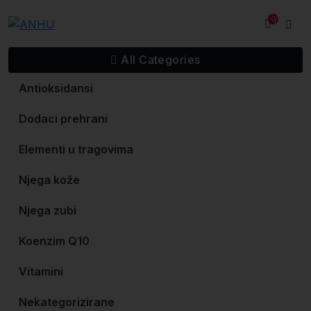
Skip
0
to
content
All Categories
Antioksidansi
Dodaci prehrani
Elementi u tragovima
Njega kože
Njega zubi
Koenzim Q10
Vitamini
Nekategorizirane