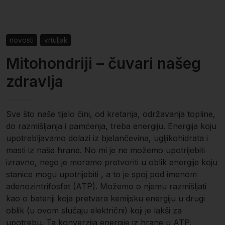
novosti
vrtuljak
Mitohondriji – čuvari našeg
zdravlja
Sve što naše tijelo čini, od kretanja, održavanja topline,
do razmišljanja i pamćenja, treba energiju. Energija koju
upotrebljavamo dolazi iz bjelančevina, ugljikohidrata i
masti iz naše hrane. No mi je ne možemo upotrijebiti
izravno, nego je moramo pretvoriti u oblik energije koju
stanice mogu upotrijebiti , a to je spoj pod imenom
adenozintrifosfat (ATP). Možemo o njemu razmišljati
kao o bateriji koja pretvara kemijsku energiju u drugi
oblik (u ovom slučaju električni) koji je lakši za
upotrebu. Ta konverzija energije iz hrane u ATP,