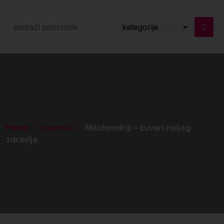
Home
novosti
Mitohondriji – čuvari našeg
zdravlja