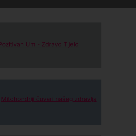
Pozitivan Um - Zdravo Tijelo
Mitohondriji čuvari našeg zdravlja