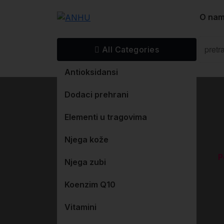
Skip
O na
to
content
All Categories
Antioksidansi
Dodaci prehrani
Elementi u tragovima
Njega kože
P
Njega zubi
Koenzim Q10
Vitamini