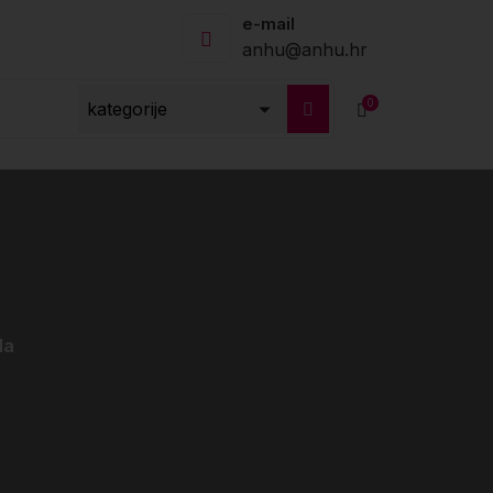
e-mail
anhu@anhu.hr
0
la