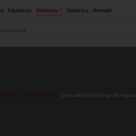
ma
Edukacija
Webshop
Košarica
Kontakt
očetna
Koenzim Q10
QuinoMit Q10® forte- 90 kapsu