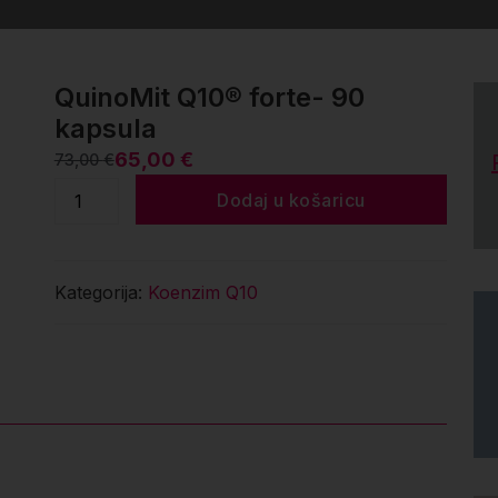
QuinoMit Q10® forte- 90
kapsula
65,00
€
73,00
€
Izvorna
Trenutna
QuinoMit
Dodaj u košaricu
cijena
cijena
Q10®
bila
je:
forte-
je:
65,00 €.
90
73,00 €.
Kategorija:
Koenzim Q10
kapsula
količina