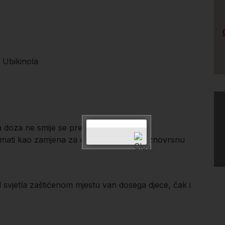
 Ubikinola
oza ne smije se prekoračiti.
zimati kao zamjena za uravnoteženu i raznovrsnu
svjetla zaštićenom mjestu van dosega djece, čak i