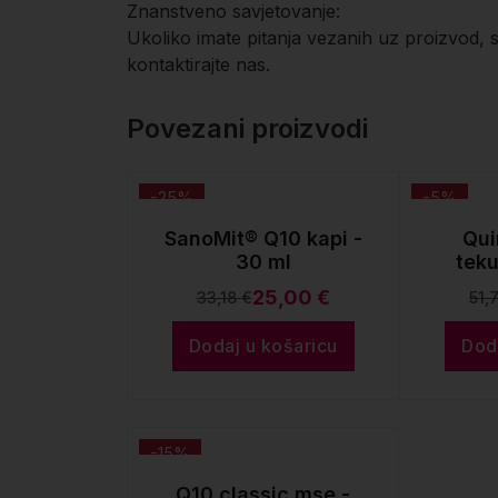
Znanstveno savjetovanje:
Ukoliko imate pitanja vezanih uz proizvod, 
kontaktirajte nas.
Povezani proizvodi
-25%
-5%
SanoMit® Q10 kapi -
Qui
30 ml
teku
25,00
€
33,18
€
51,
Izvorna
Trenutna
cijena
cijena
Dodaj u košaricu
Dod
bila
je:
je:
25,00 €.
33,18 €.
-15%
Q10 classic mse -