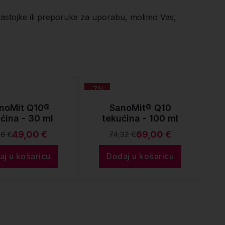
sastojke ili preporuke za uporabu, molimo Vas,
-7%
noMit Q10®
SanoMit® Q10
ćina - 30 ml
tekućina - 100 ml
49,00
€
69,00
€
76
€
74,32
€
Izvorna
Trenutna
Izvorna
Trenutna
cijena
cijena
cijena
cijena
aj u košaricu
Dodaj u košaricu
bila
je:
bila
je:
je:
49,00 €.
je:
69,00 €.
51,76 €.
74,32 €.